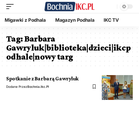
Migawki z Podhala
Magazyn Podhala
IKC TV
Tag:
Barbara
Gawryluk|biblioteka|dzieci|ikcp
odhale|nowy targ
Spotkanie z Barbarą Gawryluk
Dodane Przez
Bochnia.ikc.pl