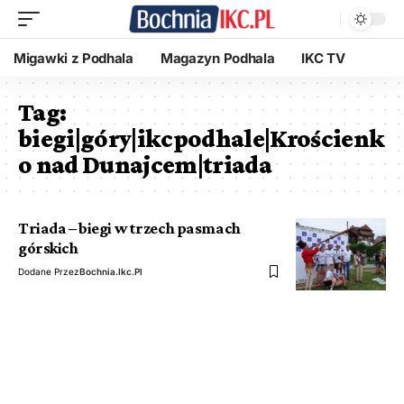
Migawki z Podhala
Magazyn Podhala
IKC TV
Tag:
biegi|góry|ikcpodhale|Krościenk
o nad Dunajcem|triada
Triada – biegi w trzech pasmach
górskich
Dodane Przez
Bochnia.ikc.pl