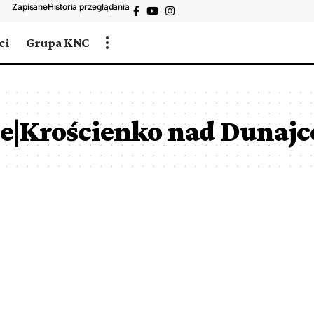
Zapisane
Historia przeglądania
ci
Grupa KNC
le|Krościenko nad Dunaj