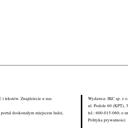
i tekstów. Znajdziecie u nas
Wydawca: IKC sp. z o
.
ul. Podole 60 (KPT),
c portal doskonałym miejscem ludzi,
tel.: 600-015-060; e-m
Polityka prywatności