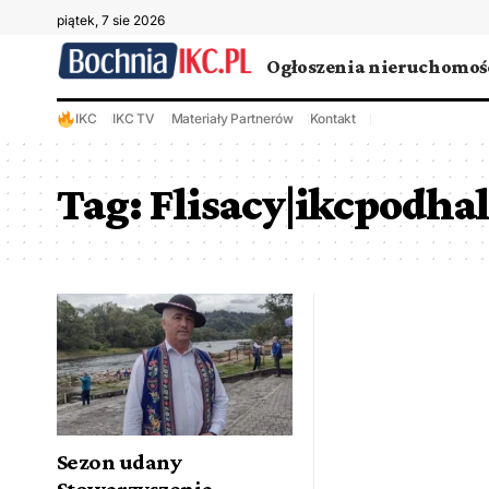
piątek, 7 sie 2026
Ogłoszenia nieruchomoś
IKC
IKC TV
Materiały Partnerów
Kontakt
Tag:
Flisacy|ikcpodha
Sezon udany
Stowarzyszenia