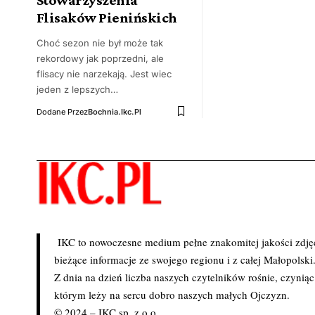
Flisaków Pienińskich
Choć sezon nie był może tak
rekordowy jak poprzedni, ale
flisacy nie narzekają. Jest wiec
jeden z lepszych…
Dodane Przez
Bochnia.ikc.pl
IKC to nowoczesne medium pełne znakomitej jakości zdjęć 
bieżące informacje ze swojego regionu i z całej Małopolski
Z dnia na dzień liczba naszych czytelników rośnie, czynią
którym leży na sercu dobro naszych małych Ojczyzn.
© 2024 – IKC sp. z o.o.