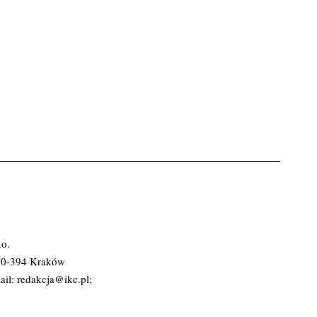
.o.
 30-394 Kraków
ail:
redakcja@ikc.pl
;