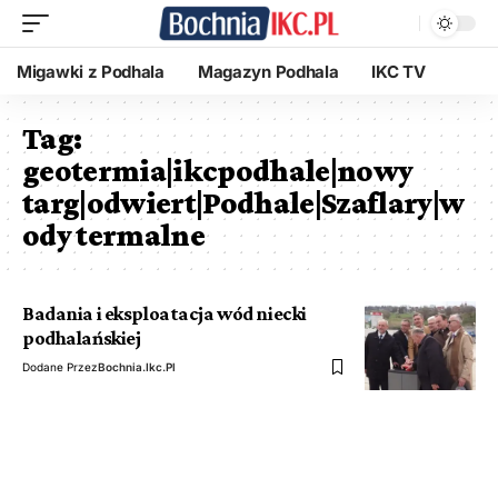
Migawki z Podhala
Magazyn Podhala
IKC TV
Tag:
geotermia|ikcpodhale|nowy
targ|odwiert|Podhale|Szaflary|w
ody termalne
Badania i eksploatacja wód niecki
podhalańskiej
Dodane Przez
Bochnia.ikc.pl