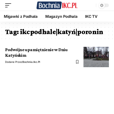
Migawki z Podhala
Magazyn Podhala
IKC TV
Tag:
ikcpodhale|katyń|poronin
Podwójne upamiętnienie w Dniu
Katyńskim
Dodane Przez
Bochnia.ikc.pl