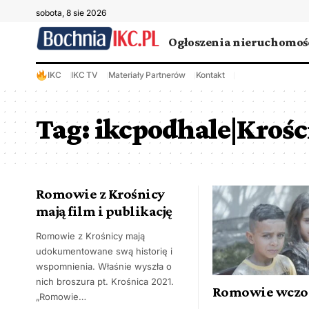
sobota, 8 sie 2026
Ogłoszenia nieruchomoś
IKC
IKC TV
Materiały Partnerów
Kontakt
Tag:
ikcpodhale|Kroś
Romowie z Krośnicy
mają film i publikację
Romowie z Krośnicy mają
udokumentowane swą historię i
wspomnienia. Właśnie wyszła o
nich broszura pt. Krośnica 2021.
Romowie wczora
„Romowie…