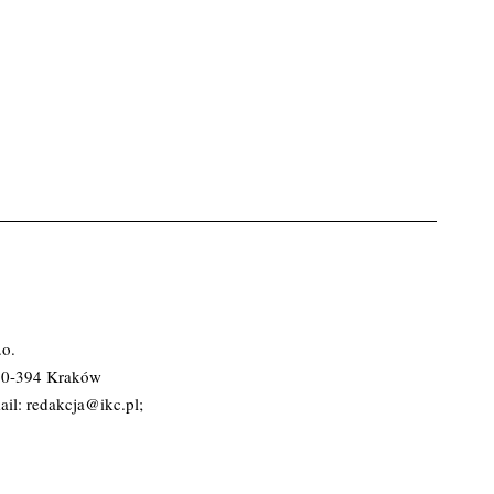
.o.
 30-394 Kraków
ail:
redakcja@ikc.pl
;