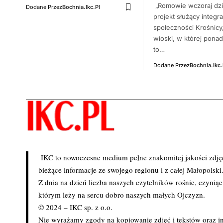
„Romowie wczoraj dzi
Dodane Przez
Bochnia.ikc.pl
projekt służący integra
społeczności Krośnicy,
wioski, w której pona
to…
Dodane Przez
Bochnia.ikc.
IKC to nowoczesne medium pełne znakomitej jakości zdjęć 
bieżące informacje ze swojego regionu i z całej Małopolski
Z dnia na dzień liczba naszych czytelników rośnie, czynią
którym leży na sercu dobro naszych małych Ojczyzn.
© 2024 – IKC sp. z o.o.
Nie wyrażamy zgody na kopiowanie zdjęć i tekstów oraz in