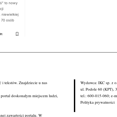
ś” to nowy
cji
 niewielkiej
d 70 osób
pl
i tekstów. Znajdziecie u nas
Wydawca: IKC sp. z o
.
ul. Podole 60 (KPT),
c portal doskonałym miejscem ludzi,
tel.: 600-015-060; e-m
Polityka prywatności
nej zawartości portalu. W