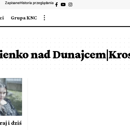
Zapisane
Historia przeglądania
ci
Grupa KNC
cienko nad Dunajcem|Kr
j i dziś