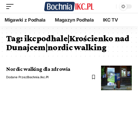
Migawki z Podhala
Magazyn Podhala
IKC TV
Tag:
ikcpodhale|Krościenko nad
Dunajcem|nordic walking
Nordic walking dla zdrowia
Dodane Przez
Bochnia.ikc.pl