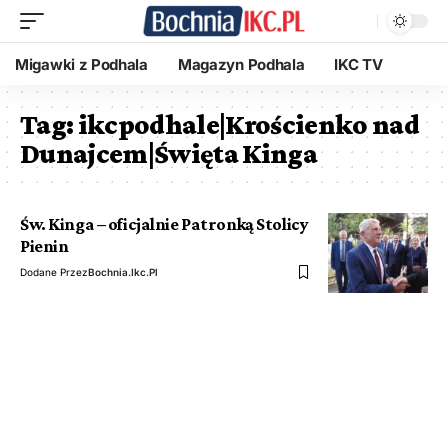
Migawki z Podhala
Magazyn Podhala
IKC TV
Tag:
ikcpodhale|Krościenko nad
Dunajcem|Święta Kinga
Św. Kinga – oficjalnie Patronką Stolicy
Pienin
Dodane Przez
Bochnia.ikc.pl