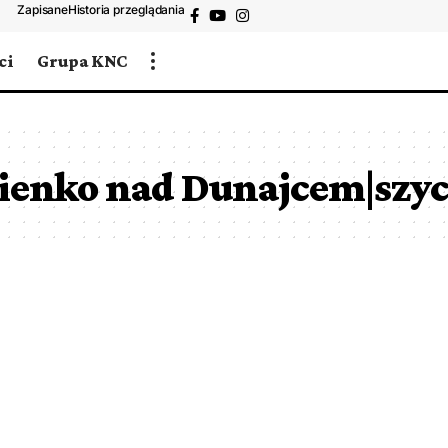
Zapisane
Historia przeglądania
ci
Grupa KNC
ienko nad Dunajcem|szyc