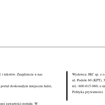
i tekstów. Znajdziecie u nas
Wydawca: IKC sp. z o
.
ul. Podole 60 (KPT),
c portal doskonałym miejscem ludzi,
tel.: 600-015-060; e-m
Polityka prywatności
nej zawartości portalu. W