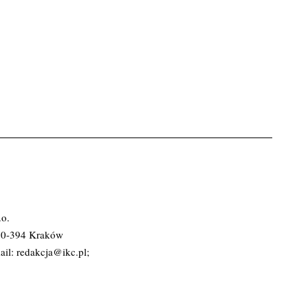
.o.
 30-394 Kraków
ail:
redakcja@ikc.pl
;