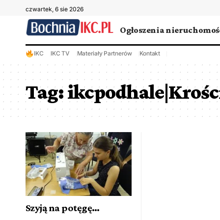
czwartek, 6 sie 2026
Ogłoszenia nieruchomoś
IKC
IKC TV
Materiały Partnerów
Kontakt
Tag:
ikcpodhale|Krośc
Szyją na potęgę…