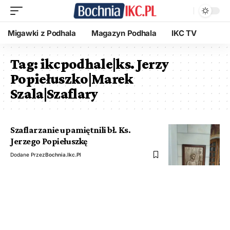
Migawki z Podhala
Magazyn Podhala
IKC TV
Tag:
ikcpodhale|ks. Jerzy
Popiełuszko|Marek
Szala|Szaflary
Szaflarzanie upamiętnili bł. Ks.
Jerzego Popiełuszkę
Dodane Przez
Bochnia.ikc.pl