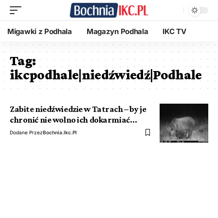
Migawki z Podhala
Magazyn Podhala
IKC TV
Tag:
ikcpodhale|niedźwiedź|Podhale
Zabite niedźwiedzie w Tatrach – by je
chronić nie wolno ich dokarmiać…
Dodane Przez
Bochnia.ikc.pl