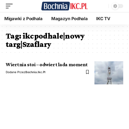
Migawki z Podhala
Magazyn Podhala
IKC TV
Tag:
ikcpodhale|nowy
targ|Szaflary
Wiertnia stoi – odwiert lada moment
Dodane Przez
Bochnia.ikc.pl