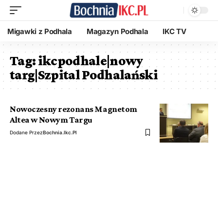
Migawki z Podhala
Magazyn Podhala
IKC TV
Tag:
ikcpodhale|nowy
targ|Szpital Podhalański
Nowoczesny rezonans Magnetom
Altea w Nowym Targu
Dodane Przez
Bochnia.ikc.pl