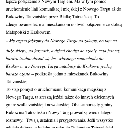
lepsze połączenie z Nowym Targiem. Ma w tym pomóc
uruchomienie linii komunikacji miejskiej z Nowego Targu aż do
Bukowiny Tatrzańskiej przez Białkę Tatrzańską. To
zdecydowanie też ma mieszkańcom ułatwić połączenie ze stolicą
Małopolski z Krakowem.
–
My często jeździmy do Nowego Targu na zakupy, bo tam są
duże sklepy, na jarmark, a dzieci chodzą do szkoły, stąd jest też
bardzo trudno dostać się bez własnego samochodu do
Krakowa, a z Nowego Targu autobusy do Krakowa jeżdżą
bardzo często
– podkreśla jedna z mieszkanek Bukowiny
Tatrzańskiej.
To stąp pomysł o uruchomieniu komunikacji miejskiej z
Nowego Targu, ta zresztą jeździ także do innych ościennych
gmin: szaflarzańskiej i nowotarskiej. Oba samorządy gminy
Bukowina Tatrzańska i Nowy Targ prowadzą więc dlatego
rozmowy. Trwają ustalenia i przygotowania. Jeśli wszystko
pójdzie dobrze w kolejnym roku do Bukowiny Tatrzańskiej