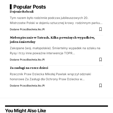
Popular Posts
Dojenie Robculi
Tym razem było rodzinnie podczas jubileuszowych 20.
Mistrzostw Polski w dojeniu sztucznej krowy rodzinnym parku…
Dodane Przez
Bochnia.ikc.pl
Niebezpiecznie w Tatrach. Kilka poważnych wypadków,
jeden śmiertelny
Zakopane (woj. małopolskie). Śmiertelny wypadek na szlaku na
Rysy i trzy inne poważne interwencje TOPR…
Dodane Przez
Bochnia.ikc.pl
Za zasługi na rzecz dzieci
Rzecznik Praw Dziecka Mikołaj Pawlak wręczył odznaki
honorowe Za Zasługi dla Ochrony Praw Dziecka w…
Dodane Przez
Bochnia.ikc.pl
You Might Also Like