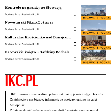
Kontrole na granicy ze Słowacją
Dodane Przez
Bochnia.ikc.pl
MIGAWKI Z PODHA
Nowotarski Piknik Lotniczy
Dodane Przez
Bochnia.ikc.pl
MIGAWKI Z PODHA
Kulturalne Krościenko nad Dunajcem
Dodane Przez
Bochnia.ikc.pl
MIGAWKI Z PODHA
Bacowskie święto u Gaździny Podhala
Dodane Przez
Bochnia.ikc.pl
MIGAWKI Z PODHA
IKC to nowoczesne medium pełne znakomitej jakości zdjęć i tekstów.
Znajdziecie u nas bieżące informacje ze swojego regionu i z całej
Małopolski.
Z dnia na dzień liczba naszych czytelników rośnie, czyniąc portal