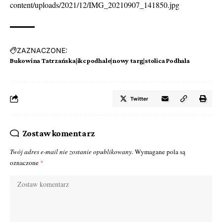
content/uploads/2021/12/IMG_20210907_141850.jpg
ZAZNACZONE:
Bukowina Tatrzańska|ikcpodhale|nowy targ|stolica Podhala
Twitter
Zostaw komentarz
Twój adres e-mail nie zostanie opublikowany.
Wymagane pola są
oznaczone
*