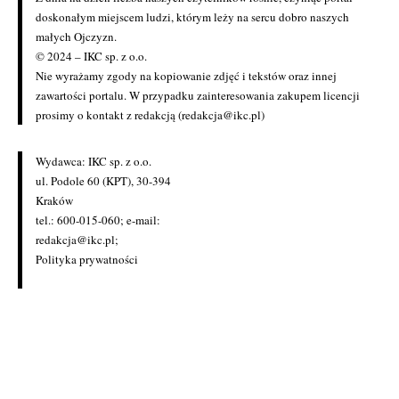
doskonałym miejscem ludzi, którym leży na sercu dobro naszych
małych Ojczyzn.
© 2024 – IKC sp. z o.o.
Nie wyrażamy zgody na kopiowanie zdjęć i tekstów oraz innej
zawartości portalu. W przypadku zainteresowania zakupem licencji
prosimy o kontakt z redakcją (redakcja@ikc.pl)
Wydawca: IKC sp. z o.o.
ul. Podole 60 (KPT), 30-394
Kraków
tel.: 600-015-060; e-mail:
redakcja@ikc.pl
;
Polityka prywatności