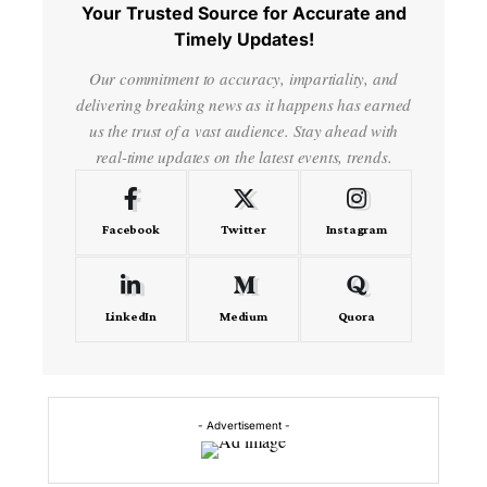
Your Trusted Source for Accurate and
Timely Updates!
Our commitment to accuracy, impartiality, and
delivering breaking news as it happens has earned
us the trust of a vast audience. Stay ahead with
real-time updates on the latest events, trends.
Facebook
Twitter
Instagram
LinkedIn
Medium
Quora
- Advertisement -