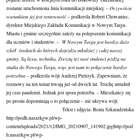
zostanie uruchomiona linia komunikacji miejskiej. –
Oczywiście
warunkiem jej jest rentowność
– podkreśla Robert Chowaniec,
dyrektor Miejskiego Zakładu Komunikacji w Nowym Targu.
Miastu i gminie szczególnie zależy na polepszeniu komunikacji
dla uczniów i studentów. –
W Nowym Targu jest bardzo dużo
szkół średnich do których dojeżdża młodzież z całej naszej
gminy. Są licea, technika, Zresztą też nasi studenci jeżdżą na
studia do Nowego Targu, więc jest nam to połączenie bardzo
potrzebne –
podkreśla wójt Andrzej Pietrzyk. Zapewniam, że
rozmowy na ten temat trwają już od dwóch lat. Trochę utrudnił
jej czas pandemii. Jednak jest spora potrzeba. – Mieszkańcy się
po prostu dopominają o to połączenie – nie ukrywa wójt.
Tekst i zdjęcia: Beata Szkaradzińska
http://podh.naszekgw.pl/wp-
content/uploads/2021/12/IMG_20210907_141902.jpg|http://pod
h.naszekgw.pl/wp-