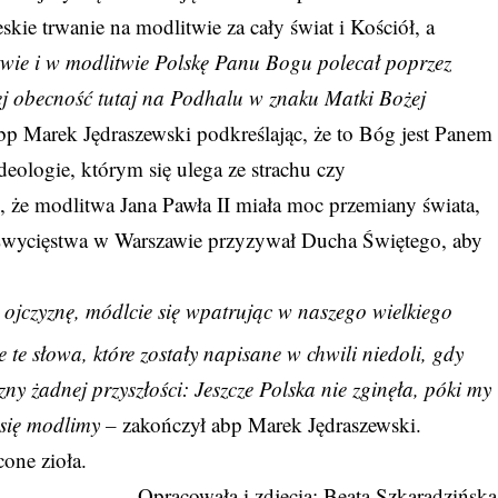
kie trwanie na modlitwie za cały świat i Kościół, a
wie i w modlitwie Polskę Panu Bogu polecał poprzez
ej obecność tutaj na Podhalu w znaku Matki Bożej
p Marek Jędraszewski podkreślając, że to Bóg jest Panem
 ideologie, którym się ulega ze strachu czy
 że modlitwa Jana Pawła II miała moc przemiany świata,
cu Zwycięstwa w Warszawie przyzywał Ducha Świętego, aby
ą ojczyznę, módlcie się wpatrując w naszego wielkiego
 te słowa, które zostały napisane w chwili niedoli, gdy
zny żadnej przyszłości: Jeszcze Polska nie zginęła, póki my
 się modlimy –
zakończył abp Marek Jędraszewski.
cone zioła.
Opracowała i zdjęcia: Beata Szkaradzińska