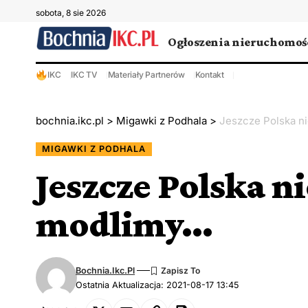
sobota, 8 sie 2026
Ogłoszenia nieruchomoś
IKC
IKC TV
Materiały Partnerów
Kontakt
bochnia.ikc.pl
>
Migawki z Podhala
>
Jeszcze Polska ni
MIGAWKI Z PODHALA
Jeszcze Polska ni
modlimy…
Bochnia.ikc.pl
Ostatnia Aktualizacja: 2021-08-17 13:45