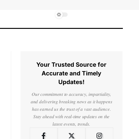
Your Trusted Source for
Accurate and Timely
Updates!
Our commitment to accuracy, impartiality,
and delivering breaking news as it happens
has earned us the trust of a vast audience.
Stay ahead with real-time updates on the
latest events, trends.