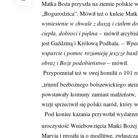
Matka Boża przyszła na ziemie polskie 
„Bogurodzica”. Mówił też o kulcie Mat
wyniesienie w chwale z duszą i ciałem do
ciepła, dobroci i piękna
– mówił arcybi
jest Gaździną i Królową Podhala. –
Wpat
wsparcie i pomoc rozumieją jeszcze bard
obraz i Boże podobieństwo
– mówił.
Przypomniał też w swej homilii o 101 ro
„triumf bezbożnego bolszewickiego atei
powstawały komuny zamiast małżeństw, a 
wizji sprzeciwił się polski naród, który
Pod koniec kazania przywołał wydarzeni
uroczystość Wniebowzięcia Matki Bożej 
Maryja i prosiła ją o modlitwę, zwłaszcz