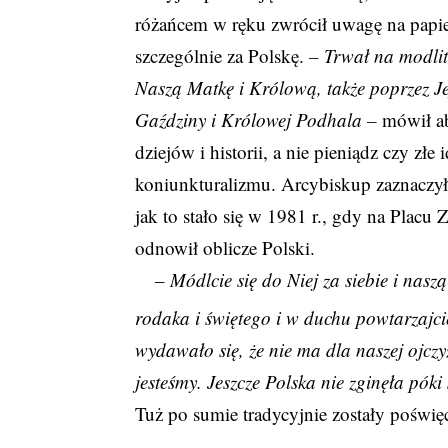
różańcem w ręku zwrócił uwagę na papies
szczególnie za Polskę.
– Trwał na modlit
Naszą Matkę i Królową, także poprzez J
Gaździny i Królowej Podhala –
mówił ab
dziejów i historii, a nie pieniądz czy złe
koniunkturalizmu. Arcybiskup zaznaczył,
jak to stało się w 1981 r., gdy na Pla
odnowił oblicze Polski.
–
Módlcie się do Niej za siebie i nasz
rodaka i świętego i w duchu powtarzajcie
wydawało się, że nie ma dla naszej ojczy
jesteśmy. Jeszcze Polska nie zginęła póki
Tuż po sumie tradycyjnie zostały poświę