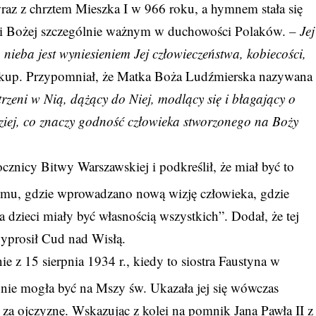
wraz z chrztem Mieszka I w 966 roku, a hymnem stała się
ki Bożej szczególnie ważnym w duchowości Polaków.
– Jej
 nieba jest wyniesieniem Jej człowieczeństwa, kobiecości,
skup. Przypomniał, że Matka Boża Ludźmierska nazywana
rzeni w Nią, dążący do Niej, modlący się i błagający o
ziej, co znaczy godność człowieka stworzonego na Boży
cznicy Bitwy Warszawskiej i podkreślił, że miał być to
zmu, gdzie wprowadzano nową wizję człowieka, gdzie
dzieci miały być własnością wszystkich”. Dodał, że tej
 wyprosił Cud nad Wisłą.
e z 15 sierpnia 1934 r., kiedy to siostra Faustyna w
nie mogła być na Mszy św. Ukazała jej się wówczas
a za ojczyznę. Wskazując z kolei na pomnik Jana Pawła II z