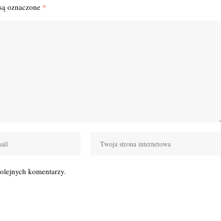
są oznaczone
*
kolejnych komentarzy.