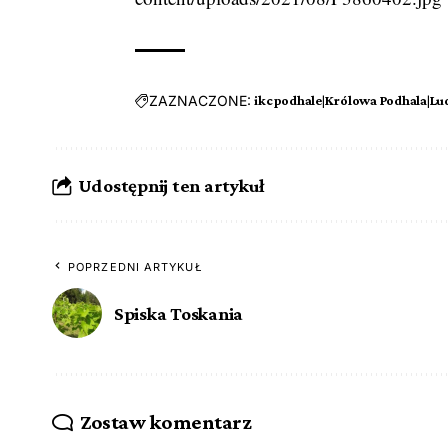
ZAZNACZONE:
ikcpodhale|Królowa Podhala|Lu
Udostępnij ten artykuł
POPRZEDNI ARTYKUŁ
Spiska Toskania
Zostaw komentarz