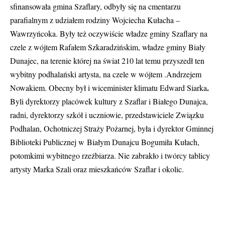
sfinansowała gmina Szaflary, odbyły się na cmentarzu
parafialnym z udziałem rodziny Wojciecha Kułacha –
Wawrzyńcoka. Były też oczywiście władze gminy Szaflary na
czele z wójtem Rafałem Szkaradzińskim, władze gminy Biały
Dunajec, na terenie której na świat 210 lat temu przyszedł ten
wybitny podhalański artysta, na czele w wójtem .Andrzejem
.
Nowakiem. Obecny był i wiceminister klimatu Edward Siarka
Byli dyrektorzy placówek kultury z Szaflar i Białego Dunajca,
radni, dyrektorzy szkół i uczniowie, przedstawiciele Związku
Podhalan, Ochotniczej Straży Pożarnej, była i dyrektor Gminnej
Biblioteki Publicznej w Białym Dunajcu Bogumiła Kułach,
potomkimi wybitnego rzeźbiarza. Nie zabrakło i twórcy tablicy
artysty Marka Szali oraz mieszkańców Szaflar i okolic.