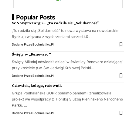
Popular Posts
W Nowym Targu – „Tu rodziła się „Solidarność”
„Tu rodziła się „Solidarność” to nowa wystawa na nowotarskim
Rynku, związana z wydarzeniami sprzed 40…
Dodane Przez
Bochnia.ikc.pl
Święty w „Renovaro”
Święty Mikołaj odwiedził dzieci w świetlicy Renovaro działającej
przy kościele p.w. Św. Jadwigi Królowej Polski…
Dodane Przez
Bochnia.ikc.pl
Człowiek, kolega, ratownik
Grupa Podhalańska GOPR pomimo pandemii zrealizowała
projekt we współpracy z Horską Slużbą Pieninskeho Narodneho
Parku. …
Dodane Przez
Bochnia.ikc.pl