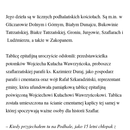
Jego dzieła są w licznych podhalańskich kościołach. Są m.in. w
Gliczarowie Dolnym i Górnym, Białym Dunajcu, Bukowinie
Tatrzańskiej, Białce Tatrzańskiej, Groniu, Jurgowie, Szaflarach i
Ludźmierzu, a także w Zakopanem.
Tablicę epitafijną uroczyście odsłonili: przedstawicielka
potomków Wojciecha Kułacha Wawrzyńcoka, proboszcz
szaflarzańskiej parafii ks. Kazimierz Duraj, jako gospodarz
parafii i cmentarza oraz wójt Rafał Szkaradziński, reprezentant
gminy, która ufundowała pamiątkową tablicę epitafijną
poświęconą Wojciechowi Kułachowi Wawrzyńcokowi. Tablica
została umieszczona na ścianie cmentarnej kaplicy tej samej w
której spoczywają ważne osoby dla historii Szaflar.
–
Kiedy przyjechałem tu na Podhale, jako 15 letni chłopak z