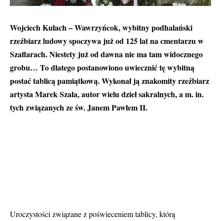
Wojciech Kułach – Wawrzyńcok, wybitny podhalański
rzeźbiarz ludowy spoczywa już od 125 lat na cmentarzu w
Szaflarach. Niestety już od dawna nie ma tam widocznego
grobu… To dlatego postanowiono uwiecznić tę wybitną
postać tablicą pamiątkową. Wykonał ją znakomity rzeźbiarz
artysta Marek Szala, autor wielu dzieł sakralnych, a m. in.
tych związanych ze św. Janem Pawłem II.
Uroczystości związane z poświeceniem tablicy, którą