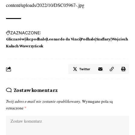
content/uploads/2022/10/DSC05967-.jpg
ZAZNACZONE:
Gliczarów|ikcpodhale|Leonardo da Vinci|Podhale|Szaflary|Wojciech
Kułach Wawrzyńcok
Twitter
Zostaw komentarz
Twój adres e-mail nie zostanie opublikowany.
Wymagane pola są
oznaczone
*