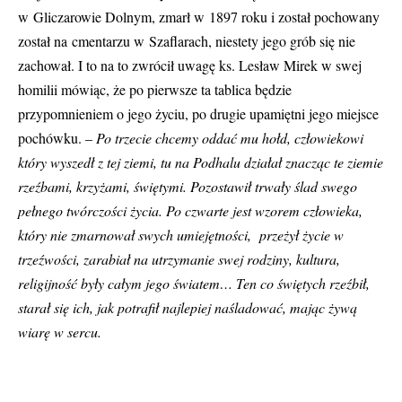
w Gliczarowie Dolnym, zmarł w 1897 roku i został pochowany
został na cmentarzu w Szaflarach, niestety jego grób się nie
zachował. I to na to zwrócił uwagę ks. Lesław Mirek w swej
homilii mówiąc, że po pierwsze ta tablica będzie
przypomnieniem o jego życiu, po drugie upamiętni jego miejsce
pochówku. –
Po trzecie chcemy oddać mu hołd, człowiekowi
który wyszedł z tej ziemi, tu na Podhalu działał znacząc te ziemie
rzeźbami, krzyżami, świętymi. Pozostawił trwały ślad swego
pełnego twórczości życia. Po czwarte jest wzorem człowieka,
który nie zmarnował swych umiejętności, przeżył życie w
trzeźwości, zarabiał na utrzymanie swej rodziny, kultura,
religijność były całym jego światem… Ten co świętych rzeźbił,
starał się ich, jak potrafił najlepiej naśladować, mając żywą
wiarę w sercu.