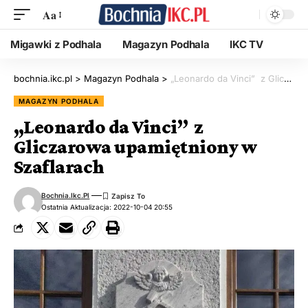
Aa
Migawki z Podhala
Magazyn Podhala
IKC TV
bochnia.ikc.pl
>
Magazyn Podhala
>
„Leonardo da Vinci” z Gliczarowa upamiętniony w Szaflarach
MAGAZYN PODHALA
„Leonardo da Vinci” z
Gliczarowa upamiętniony w
Szaflarach
Bochnia.ikc.pl
Ostatnia Aktualizacja: 2022-10-04 20:55