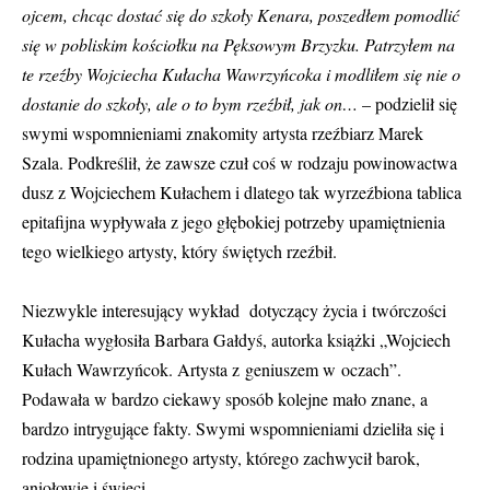
ojcem, chcąc dostać się do szkoły Kenara, poszedłem pomodlić
się w pobliskim kościołku na Pęksowym Brzyzku. Patrzyłem na
te rzeźby Wojciecha Kułacha Wawrzyńcoka i modliłem się nie o
dostanie do szkoły, ale o to bym rzeźbił, jak on…
– podzielił się
swymi wspomnieniami znakomity artysta rzeźbiarz Marek
Szala. Podkreślił, że zawsze czuł coś w rodzaju powinowactwa
dusz z Wojciechem Kułachem i dlatego tak wyrzeźbiona tablica
epitafijna wypływała z jego głębokiej potrzeby upamiętnienia
tego wielkiego artysty, który świętych rzeźbił.
Niezwykle interesujący wykład dotyczący życia i twórczości
Kułacha wygłosiła Barbara Gałdyś, autorka książki „Wojciech
Kułach Wawrzyńcok. Artysta z geniuszem w oczach”.
Podawała w bardzo ciekawy sposób kolejne mało znane, a
bardzo intrygujące fakty. Swymi wspomnieniami dzieliła się i
rodzina upamiętnionego artysty, którego zachwycił barok,
aniołowie i święci.