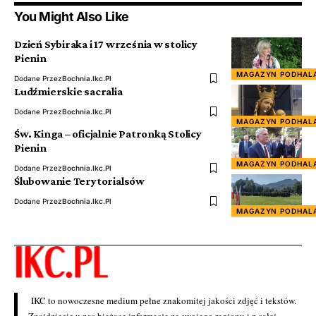
You Might Also Like
Dzień Sybiraka i 17 września w stolicy
Pienin
MAGAZYN PODHAL
Dodane Przez
Bochnia.ikc.pl
Ludźmierskie sacralia
Dodane Przez
Bochnia.ikc.pl
MAGAZYN PODHAL
Św. Kinga – oficjalnie Patronką Stolicy
Pienin
MAGAZYN PODHAL
Dodane Przez
Bochnia.ikc.pl
Ślubowanie Terytorialsów
Dodane Przez
Bochnia.ikc.pl
MAGAZYN PODHAL
IKC to nowoczesne medium pełne znakomitej jakości zdjęć i tekstów.