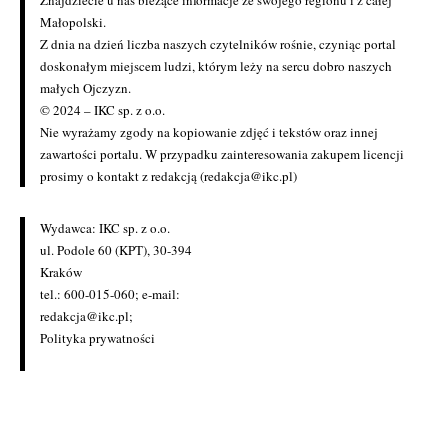
Znajdziecie u nas bieżące informacje ze swojego regionu i z całej
Małopolski.
Z dnia na dzień liczba naszych czytelników rośnie, czyniąc portal
doskonałym miejscem ludzi, którym leży na sercu dobro naszych
małych Ojczyzn.
© 2024 – IKC sp. z o.o.
Nie wyrażamy zgody na kopiowanie zdjęć i tekstów oraz innej
zawartości portalu. W przypadku zainteresowania zakupem licencji
prosimy o kontakt z redakcją (redakcja@ikc.pl)
Wydawca: IKC sp. z o.o.
ul. Podole 60 (KPT), 30-394
Kraków
tel.: 600-015-060; e-mail:
redakcja@ikc.pl
;
Polityka prywatności