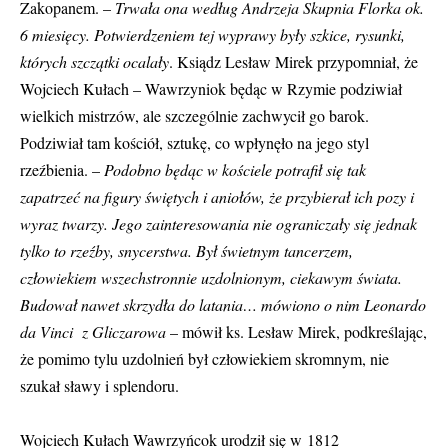
Zakopanem. –
Trwała ona według Andrzeja Skupnia Florka ok.
6 miesięcy. Potwierdzeniem tej wyprawy były szkice, rysunki,
których szczątki ocalały
. Ksiądz Lesław Mirek przypomniał, że
Wojciech Kułach – Wawrzyniok będąc w Rzymie podziwiał
wielkich mistrzów, ale szczególnie zachwycił go barok.
Podziwiał tam kościół, sztukę, co wpłynęło na jego styl
rzeźbienia. –
Podobno będąc w kościele potrafił się tak
zapatrzeć na figury świętych i aniołów, że przybierał ich pozy i
wyraz twarzy. Jego zainteresowania nie ograniczały się jednak
tylko to rzeźby, snycerstwa. Był świetnym tancerzem,
człowiekiem wszechstronnie uzdolnionym, ciekawym świata.
Budował nawet skrzydła do latania… mówiono o nim Leonardo
da Vinci z Gliczarowa
– mówił ks. Lesław Mirek, podkreślając,
że pomimo tylu uzdolnień był człowiekiem skromnym, nie
szukał sławy i splendoru.
Wojciech Kułach Wawrzyńcok urodził się w 1812