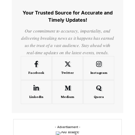
Your Trusted Source for Accurate and
Timely Updates!
Our commitment to accuracy, impartiality, and
delivering breaking news as it happens has earned
us the trust of a vast audience. Stay ahead with
real-time updates on the latest events, trends.
Facebook
Twitter
Instagram
LinkedIn
Medium
Quora
- Advertisement -