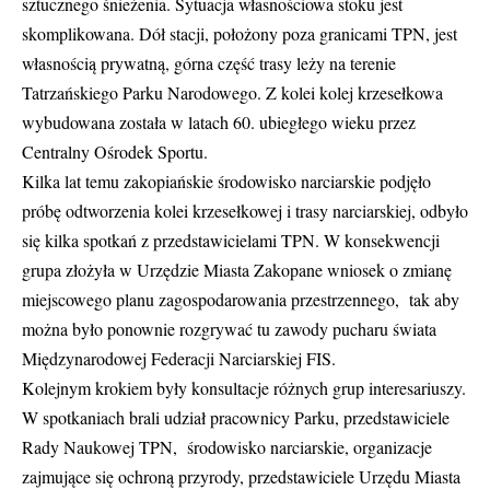
sztucznego śnieżenia. Sytuacja własnościowa stoku jest
skomplikowana. Dół stacji, położony poza granicami TPN, jest
własnością prywatną, górna część trasy leży na terenie
Tatrzańskiego Parku Narodowego. Z kolei kolej krzesełkowa
wybudowana została w latach 60. ubiegłego wieku przez
Centralny Ośrodek Sportu.
Kilka lat temu zakopiańskie środowisko narciarskie podjęło
próbę odtworzenia kolei krzesełkowej i trasy narciarskiej, odbyło
się kilka spotkań z przedstawicielami TPN. W konsekwencji
grupa złożyła w Urzędzie Miasta Zakopane wniosek o zmianę
miejscowego planu zagospodarowania przestrzennego, tak aby
można było ponownie rozgrywać tu zawody pucharu świata
Międzynarodowej Federacji Narciarskiej FIS.
Kolejnym krokiem były konsultacje różnych grup interesariuszy.
W spotkaniach brali udział pracownicy Parku, przedstawiciele
Rady Naukowej TPN, środowisko narciarskie, organizacje
zajmujące się ochroną przyrody, przedstawiciele Urzędu Miasta