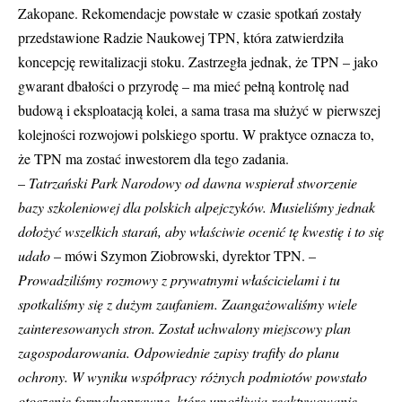
Zakopane. Rekomendacje powstałe w czasie spotkań zostały
przedstawione Radzie Naukowej TPN, która zatwierdziła
koncepcję rewitalizacji stoku. Zastrzegła jednak, że TPN – jako
gwarant dbałości o przyrodę – ma mieć pełną kontrolę nad
budową i eksploatacją kolei, a sama trasa ma służyć w pierwszej
kolejności rozwojowi polskiego sportu. W praktyce oznacza to,
że TPN ma zostać inwestorem dla tego zadania.
–
Tatrzański Park Narodowy od dawna wspierał stworzenie
bazy szkoleniowej dla polskich alpejczyków. Musieliśmy jednak
dołożyć wszelkich starań, aby właściwie ocenić tę kwestię i to się
udało
– mówi Szymon Ziobrowski, dyrektor TPN. –
Prowadziliśmy rozmowy z prywatnymi właścicielami i tu
spotkaliśmy się z dużym zaufaniem. Zaangażowaliśmy wiele
zainteresowanych stron. Został uchwalony miejscowy plan
zagospodarowania. Odpowiednie zapisy trafiły do planu
ochrony. W wyniku współpracy różnych podmiotów powstało
otoczenie formalnoprawne, które umożliwia reaktywowanie