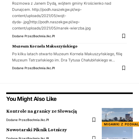
Rozmowa z Janem Dydą, wójtem gminy Krościenko nad
Dunajcem. http://podh.naszekgw.pl/wp-
content/uploads/2021/05/wojt-
dyda-.jpg|http://podh.naszekgw.pl/wp-
content/uploads/2021/05/marek-wierzba.jpg
Dodane Przez
Bochnia.ikc.pl
Muzeum Kornela Makuszyńskiego
Po kilku latach otwarto Muzeum Kornela Makuszyńskiego, filię
Muzeum Tatrzańskiego im. Dra Tytusa Chałubińskiego w…
Dodane Przez
Bochnia.ikc.pl
You Might Also Like
Kontrole na granicy ze Słowacją
Dodane Przez
Bochnia.ikc.pl
MIGAWKI Z PODHA
Nowotarski Piknik Lotniczy
Dodane Przez
Bochnia.ikc.pl