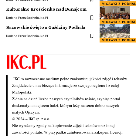
MIGAWKI Z PODHA
Kulturalne Krościenko nad Dunajcem
Dodane Przez
Bochnia.ikc.pl
MIGAWKI Z PODHA
Bacowskie święto u Gaździny Podhala
Dodane Przez
Bochnia.ikc.pl
MIGAWKI Z PODHA
IKC to nowoczesne medium pełne znakomitej jakości zdjęć i tekstów.
Znajdziecie u nas bieżące informacje ze swojego regionu i z całej
Małopolski.
Z dnia na dzień liczba naszych czytelników rośnie, czyniąc portal
doskonałym miejscem ludzi, którym leży na sercu dobro naszych
małych Ojczyzn.
© 2024 – IKC sp. z o.o.
Nie wyrażamy zgody na kopiowanie zdjęć i tekstów oraz innej
zawartości portalu. W przypadku zainteresowania zakupem licencji