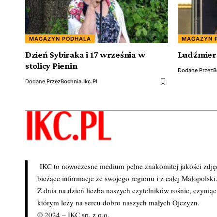
MAGAZYN PODHALA
MAGAZYN 
Dzień Sybiraka i 17 września w
Ludźmiers
stolicy Pienin
Dodane Przez
B
Dodane Przez
Bochnia.ikc.pl
IKC to nowoczesne medium pełne znakomitej jakości zdjęć 
bieżące informacje ze swojego regionu i z całej Małopolski
Z dnia na dzień liczba naszych czytelników rośnie, czynią
którym leży na sercu dobro naszych małych Ojczyzn.
© 2024 – IKC sp. z o.o.