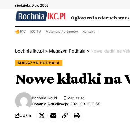
niedziela, 9 sie 2026
Ogłoszenia nieruchomoś
IKC
IKC TV
Materiały Partnerów
Kontakt
bochnia.ikc.pl
>
Magazyn Podhala
>
Nowe kładki na Ve
MAGAZYN PODHALA
Nowe kładki na 
Bochnia.ikc.pl
Ostatnia Aktualizacja: 2021-09-19 11:55
Udział