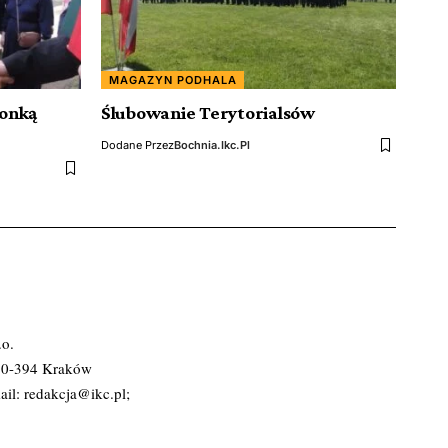
MAGAZYN PODHALA
ronką
Ślubowanie Terytorialsów
Dodane Przez
Bochnia.ikc.pl
.o.
 30-394 Kraków
ail:
redakcja@ikc.pl
;