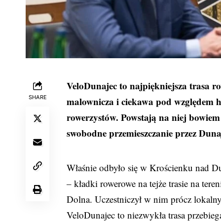
VeloDunajec to najpiękniejsza trasa 
SHARE
malownicza i ciekawa pod względem hi
rowerzystów. Powstają na niej bowiem
swobodne przemieszczanie przez Duna
Właśnie odbyło się w Krościenku nad Du
– kładki rowerowe na tejże trasie na te
Dolna. Uczestniczył w nim prócz lokal
VeloDunajec to niezwykła trasa przebiega