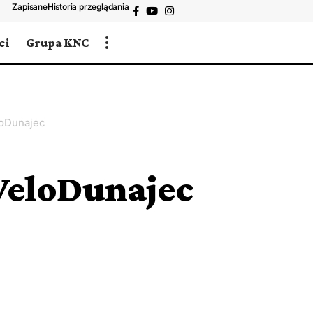
Zapisane
Historia przeglądania
ci
Grupa KNC
loDunajec
VeloDunajec