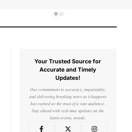
Your Trusted Source for
Accurate and Timely
Updates!
Our commitment to accuracy, impartiality,
and delivering breaking news as it happens
has earned us the trust of a vast audience.
Stay ahead with real-time updates on the
latest events, trends.