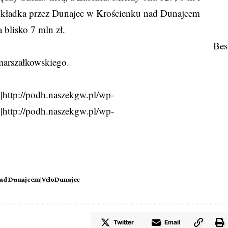
st kładka przez Dunajec w Krościenku nad Dunajcem
 blisko 7 mln zł.
Bes
 marszałkowskiego.
http://podh.naszekgw.pl/wp-
http://podh.naszekgw.pl/wp-
g
nad Dunajcem|VeloDunajec
Twitter
Email