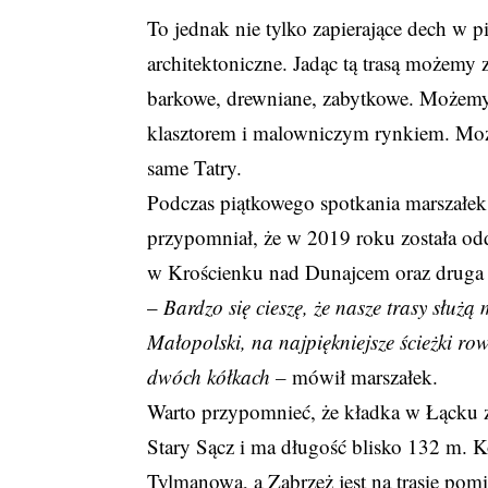
To jednak nie tylko zapierające dech w p
architektoniczne. Jadąc tą trasą możemy 
barkowe, drewniane, zabytkowe. Możemy 
klasztorem i malowniczym rynkiem. Moż
same Tatry.
Podczas piątkowego spotkania marszałe
przypomniał, że w 2019 roku została od
w Krościenku nad Dunajcem oraz druga
–
Bardzo się cieszę, że nasze trasy służ
Małopolski, na najpiękniejsze ścieżki r
dwóch kółkach –
mówił marszałek.
Warto przypomnieć, że kładka w Łącku z
Stary Sącz i ma długość blisko 132 m. Ko
Tylmanową, a Zabrzeż jest na trasie pom