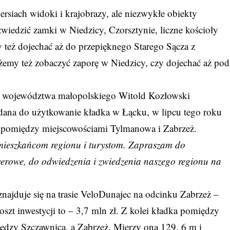
iersiach widoki i krajobrazy, ale niezwykłe obiekty
zwiedzić zamki w Niedzicy, Czorsztynie, liczne kościoły
też dojechać aż do przepięknego Starego Sącza z
emy też zobaczyć zaporę w Niedzicy, czy dojechać aż pod
k województwa małopolskiego Witold Kozłowski
dana do użytkowanie kładka w Łącku, w lipcu tego roku
 pomiędzy miejscowościami Tylmanowa i Zabrzeż.
ą mieszkańcom regionu i turystom. Zapraszam do
owerowe, do odwiedzenia i zwiedzenia naszego regionu na
najduje się na trasie VeloDunajec na odcinku Zabrzeż –
szt inwestycji to – 3,7 mln zł. Z kolei kładka pomiędzy
iędzy Szczawnicą, a Zabrzeż. Mierzy ona 129, 6 m i