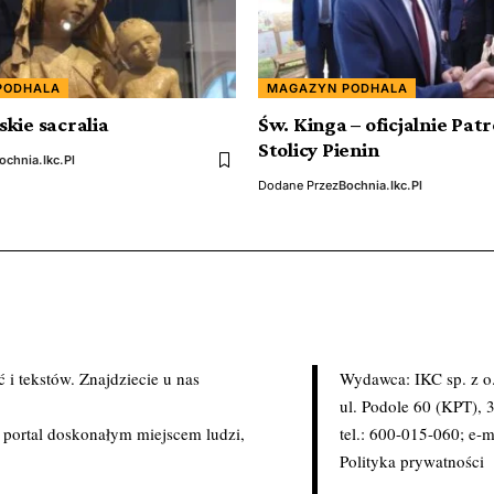
PODHALA
MAGAZYN PODHALA
kie sacralia
Św. Kinga – oficjalnie Pat
Stolicy Pienin
ochnia.ikc.pl
Dodane Przez
Bochnia.ikc.pl
i tekstów. Znajdziecie u nas
Wydawca: IKC sp. z o
.
ul. Podole 60 (KPT),
c portal doskonałym miejscem ludzi,
tel.: 600-015-060; e-m
Polityka prywatności