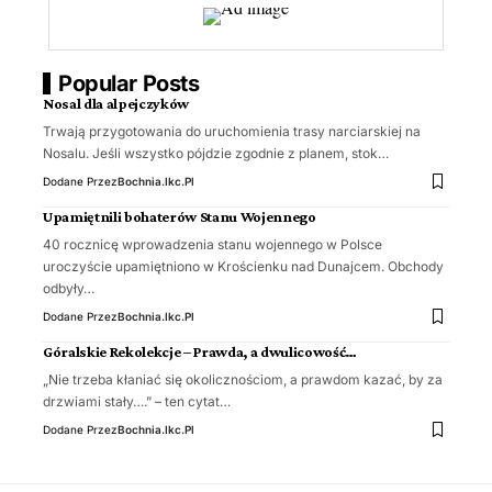
Popular Posts
Nosal dla alpejczyków
Trwają przygotowania do uruchomienia trasy narciarskiej na
Nosalu. Jeśli wszystko pójdzie zgodnie z planem, stok…
Dodane Przez
Bochnia.ikc.pl
Upamiętnili bohaterów Stanu Wojennego
40 rocznicę wprowadzenia stanu wojennego w Polsce
uroczyście upamiętniono w Krościenku nad Dunajcem. Obchody
odbyły…
Dodane Przez
Bochnia.ikc.pl
Góralskie Rekolekcje – Prawda, a dwulicowość…
„Nie trzeba kłaniać się okolicznościom, a prawdom kazać, by za
drzwiami stały….” – ten cytat…
Dodane Przez
Bochnia.ikc.pl