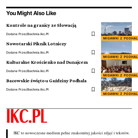
You Might Also Like
Kontrole na granicy ze Słowacją
Dodane Przez
Bochnia.ikc.pl
MIGAWKI Z PODHA
Nowotarski Piknik Lotniczy
Dodane Przez
Bochnia.ikc.pl
MIGAWKI Z PODHA
Kulturalne Krościenko nad Dunajcem
Dodane Przez
Bochnia.ikc.pl
MIGAWKI Z PODHA
Bacowskie święto u Gaździny Podhala
Dodane Przez
Bochnia.ikc.pl
MIGAWKI Z PODHA
IKC to nowoczesne medium pełne znakomitej jakości zdjęć i tekstów.