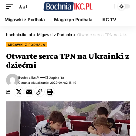
Aa
Migawki z Podhala
Magazyn Podhala
IKC TV
bochnia.ikc.pl
>
Migawki z Podhala
>
Otwarte serca TPN na Ukrainki z dziećmi
MIGAWKI Z PODHALA
Otwarte serca TPN na Ukrainki z
dziećmi
Bochnia.ikc.pl
Ostatnia Aktualizacja: 2022-04-02 15:49