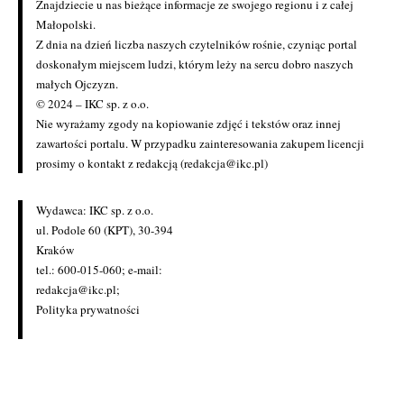
Znajdziecie u nas bieżące informacje ze swojego regionu i z całej
Małopolski.
Z dnia na dzień liczba naszych czytelników rośnie, czyniąc portal
doskonałym miejscem ludzi, którym leży na sercu dobro naszych
małych Ojczyzn.
© 2024 – IKC sp. z o.o.
Nie wyrażamy zgody na kopiowanie zdjęć i tekstów oraz innej
zawartości portalu. W przypadku zainteresowania zakupem licencji
prosimy o kontakt z redakcją (redakcja@ikc.pl)
Wydawca: IKC sp. z o.o.
ul. Podole 60 (KPT), 30-394
Kraków
tel.: 600-015-060; e-mail:
redakcja@ikc.pl
;
Polityka prywatności