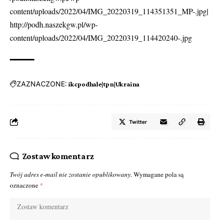
content/uploads/2022/04/IMG_20220319_114351351_MP-.jpg|
http://podh.naszekgw.pl/wp-
content/uploads/2022/04/IMG_20220319_114420240-.jpg
ZAZNACZONE:
ikcpodhale|tpn|Ukraina
Twitter
Zostaw komentarz
Twój adres e-mail nie zostanie opublikowany.
Wymagane pola są
oznaczone
*