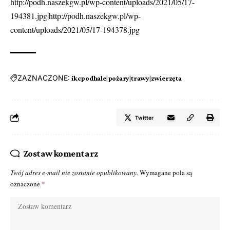
http://podh.naszekgw.pl/wp-content/uploads/2021/05/17-
194381.jpg|http://podh.naszekgw.pl/wp-
content/uploads/2021/05/17-194378.jpg
ZAZNACZONE:
ikcpodhale|pożary|trawy|zwierzęta
Twitter
Zostaw komentarz
Twój adres e-mail nie zostanie opublikowany.
Wymagane pola są
oznaczone
*