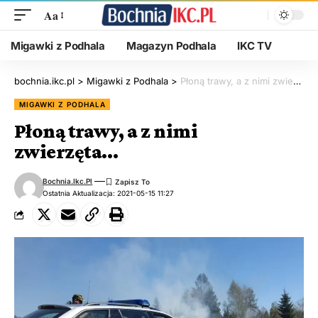
Aa
Migawki z Podhala
Magazyn Podhala
IKC TV
bochnia.ikc.pl
>
Migawki z Podhala
>
Płoną trawy, a z nimi zwierzęta…
MIGAWKI Z PODHALA
Płoną trawy, a z nimi
zwierzęta…
Bochnia.ikc.pl
Ostatnia Aktualizacja: 2021-05-15 11:27