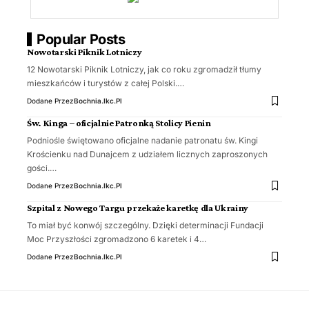
Popular Posts
Nowotarski Piknik Lotniczy
12 Nowotarski Piknik Lotniczy, jak co roku zgromadził tłumy
mieszkańców i turystów z całej Polski.…
Dodane Przez
Bochnia.ikc.pl
Św. Kinga – oficjalnie Patronką Stolicy Pienin
Podniośle świętowano oficjalne nadanie patronatu św. Kingi
Krościenku nad Dunajcem z udziałem licznych zaproszonych
gości.…
Dodane Przez
Bochnia.ikc.pl
Szpital z Nowego Targu przekaże karetkę dla Ukrainy
To miał być konwój szczególny. Dzięki determinacji Fundacji
Moc Przyszłości zgromadzono 6 karetek i 4…
Dodane Przez
Bochnia.ikc.pl