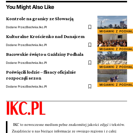
You Might Also Like
Kontrole na granicy ze Słowacją
Dodane Przez
Bochnia.ikc.pl
MIGAWKI Z PODHA
Kulturalne Krościenko nad Dunajcem
Dodane Przez
Bochnia.ikc.pl
MIGAWKI Z PODHA
Bacowskie święto u Gaździny Podhala
Dodane Przez
Bochnia.ikc.pl
MIGAWKI Z PODHA
Poświęcili łodzie – flisacy oficjalnie
rozpoczęli sezon
MIGAWKI Z PODHA
Dodane Przez
Bochnia.ikc.pl
IKC to nowoczesne medium pełne znakomitej jakości zdjęć i tekstów.
Znajdziecie u nas bieżące informacje ze swojego regionu i z całej