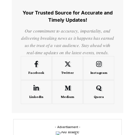
Your Trusted Source for Accurate and
Timely Updates!
Our commitment to accuracy, impartiality, and
delivering breaking news as it happens has earned
us the trust of a vast audience. Stay ahead with
real-time updates on the latest events, trends.
Facebook
Twitter
Instagram
LinkedIn
Medium
Quora
- Advertisement -