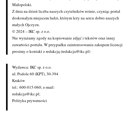
Małopolski.
Z dnia na dzień liczba naszych czytelników rośnie, czyniąc portal
doskonałym miejscem ludzi, którym leży na sercu dobro naszych
małych Ojczyzn.
© 2024 – IKC sp. z o.o.
Nie wyrażamy zgody na kopiowanie zdjęć i tekstów oraz innej
zawartości portalu. W przypadku zainteresowania zakupem licencji
prosimy o kontakt z redakcją (redakcja@ikc.pl)
Wydawca: IKC sp. z o.o.
ul. Podole 60 (KPT), 30-394
Kraków
tel.: 600-015-060; e-mail:
redakcja@ikc.pl
;
Polityka prywatności