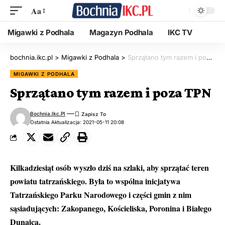
Aa
Migawki z Podhala
Magazyn Podhala
IKC TV
bochnia.ikc.pl
>
Migawki z Podhala
>
Sprzątano tym razem i poza TPN
MIGAWKI Z PODHALA
Sprzątano tym razem i poza TPN
Bochnia.ikc.pl
Ostatnia Aktualizacja: 2021-05-11 20:08
Kilkadziesiąt osób wyszło dziś na szlaki, aby sprzątać teren
powiatu tatrzańskiego. Była to wspólna inicjatywa
Tatrzańskiego Parku Narodowego i części gmin z nim
sąsiadujących: Zakopanego, Kościeliska, Poronina i Białego
Dunajca.