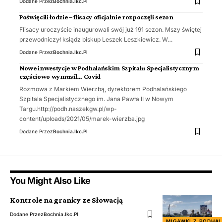
Dodane Przez
Bochnia.ikc.pl
Poświęcili łodzie – flisacy oficjalnie rozpoczęli sezon
Flisacy uroczyście inaugurowali swój już 191 sezon. Mszy świętej
przewodniczył ksiądz biskup Leszek Leszkiewicz. W…
Dodane Przez
Bochnia.ikc.pl
Nowe inwestycje w Podhalańskim Szpitalu Specjalistycznym
częściowo wymusił… Covid
Rozmowa z Markiem Wierzbą, dyrektorem Podhalańskiego
Szpitala Specjalistycznego im. Jana Pawła II w Nowym
Targu.http://podh.naszekgw.pl/wp-
content/uploads/2021/05/marek-wierzba.jpg
Dodane Przez
Bochnia.ikc.pl
You Might Also Like
Kontrole na granicy ze Słowacją
Dodane Przez
Bochnia.ikc.pl
MIGAWKI Z PODHA