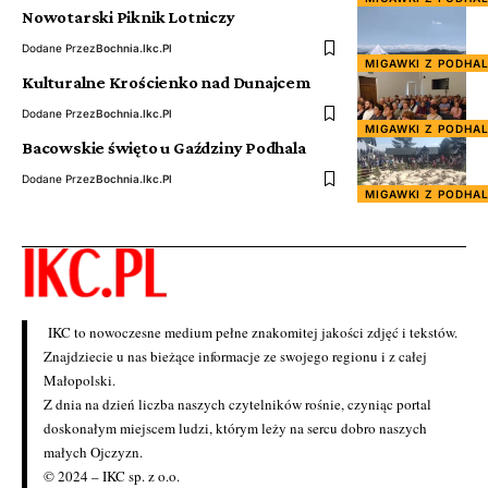
Nowotarski Piknik Lotniczy
Dodane Przez
Bochnia.ikc.pl
MIGAWKI Z PODHA
Kulturalne Krościenko nad Dunajcem
Dodane Przez
Bochnia.ikc.pl
MIGAWKI Z PODHA
Bacowskie święto u Gaździny Podhala
Dodane Przez
Bochnia.ikc.pl
MIGAWKI Z PODHA
IKC to nowoczesne medium pełne znakomitej jakości zdjęć i tekstów.
Znajdziecie u nas bieżące informacje ze swojego regionu i z całej
Małopolski.
Z dnia na dzień liczba naszych czytelników rośnie, czyniąc portal
doskonałym miejscem ludzi, którym leży na sercu dobro naszych
małych Ojczyzn.
© 2024 – IKC sp. z o.o.