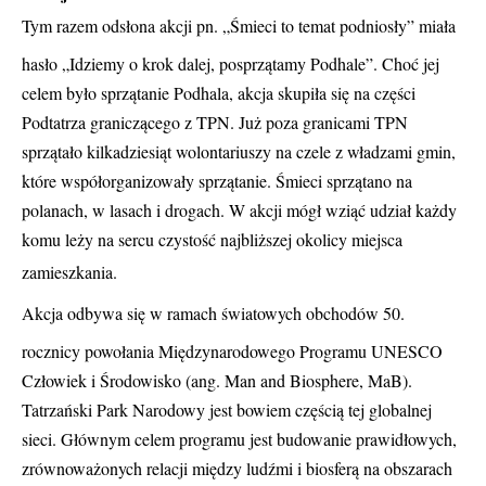
Tym razem odsłona akcji pn. „Śmieci to temat podniosły” miała
hasło „Idziemy o krok dalej, posprzątamy Podhale”. Choć jej
celem było sprzątanie Podhala, akcja skupiła się na części
Podtatrza graniczącego z TPN. Już poza granicami TPN
sprzątało kilkadziesiąt wolontariuszy na czele z władzami gmin,
które współorganizowały sprzątanie. Śmieci sprzątano na
polanach, w lasach i drogach. W akcji mógł wziąć udział każdy
komu leży na sercu czystość najbliższej okolicy miejsca
zamieszkania.
Akcja odbywa się w ramach światowych obchodów 50.
rocznicy powołania Międzynarodowego Programu UNESCO
Człowiek i Środowisko (ang. Man and Biosphere, MaB).
Tatrzański Park Narodowy jest bowiem częścią tej globalnej
sieci. Głównym celem programu jest budowanie prawidłowych,
zrównoważonych relacji między ludźmi i biosferą na obszarach