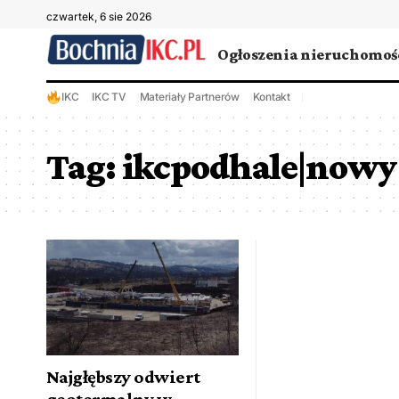
czwartek, 6 sie 2026
Ogłoszenia nieruchomoś
IKC
IKC TV
Materiały Partnerów
Kontakt
Tag:
ikcpodhale|nowy 
Najgłębszy odwiert
geotermalny w