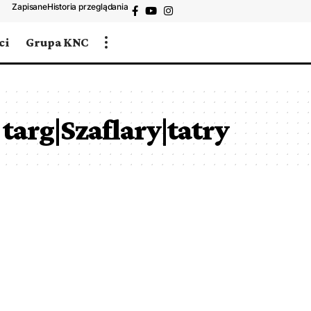
Zapisane
Historia przeglądania
ci
Grupa KNC
targ|Szaflary|tatry