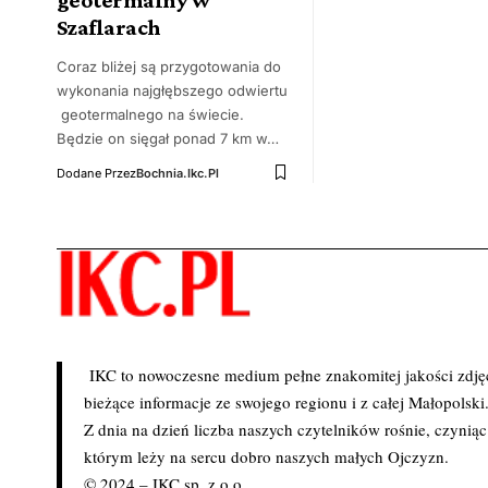
Szaflarach
Coraz bliżej są przygotowania do
wykonania najgłębszego odwiertu
geotermalnego na świecie.
Będzie on sięgał ponad 7 km w…
Dodane Przez
Bochnia.ikc.pl
IKC to nowoczesne medium pełne znakomitej jakości zdjęć 
bieżące informacje ze swojego regionu i z całej Małopolski
Z dnia na dzień liczba naszych czytelników rośnie, czynią
którym leży na sercu dobro naszych małych Ojczyzn.
© 2024 – IKC sp. z o.o.