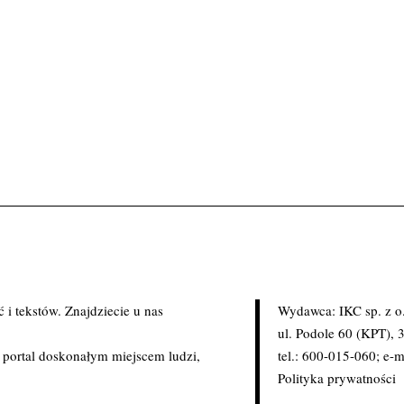
i tekstów. Znajdziecie u nas
Wydawca: IKC sp. z o
.
ul. Podole 60 (KPT),
c portal doskonałym miejscem ludzi,
tel.: 600-015-060; e-m
Polityka prywatności