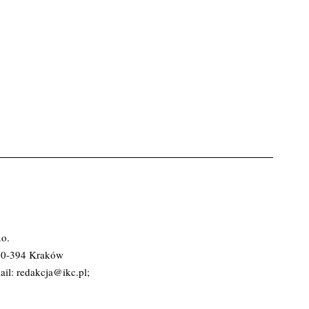
.o.
 30-394 Kraków
ail:
redakcja@ikc.pl
;