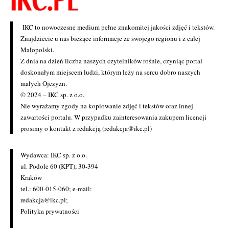
IKC to nowoczesne medium pełne znakomitej jakości zdjęć i tekstów.
Znajdziecie u nas bieżące informacje ze swojego regionu i z całej
Małopolski.
Z dnia na dzień liczba naszych czytelników rośnie, czyniąc portal
doskonałym miejscem ludzi, którym leży na sercu dobro naszych
małych Ojczyzn.
© 2024 – IKC sp. z o.o.
Nie wyrażamy zgody na kopiowanie zdjęć i tekstów oraz innej
zawartości portalu. W przypadku zainteresowania zakupem licencji
prosimy o kontakt z redakcją (redakcja@ikc.pl)
Wydawca: IKC sp. z o.o.
ul. Podole 60 (KPT), 30-394
Kraków
tel.: 600-015-060; e-mail:
redakcja@ikc.pl
;
Polityka prywatności