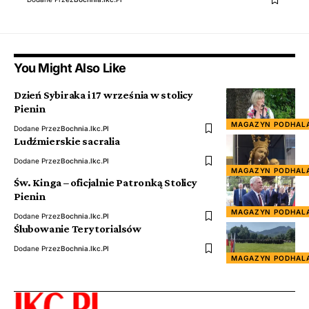
You Might Also Like
Dzień Sybiraka i 17 września w stolicy
Pienin
MAGAZYN PODHAL
Dodane Przez
Bochnia.ikc.pl
Ludźmierskie sacralia
Dodane Przez
Bochnia.ikc.pl
MAGAZYN PODHAL
Św. Kinga – oficjalnie Patronką Stolicy
Pienin
MAGAZYN PODHAL
Dodane Przez
Bochnia.ikc.pl
Ślubowanie Terytorialsów
Dodane Przez
Bochnia.ikc.pl
MAGAZYN PODHAL