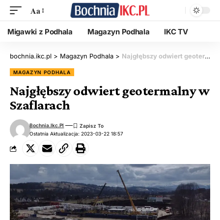
Aa
Migawki z Podhala
Magazyn Podhala
IKC TV
bochnia.ikc.pl
>
Magazyn Podhala
>
Najgłębszy odwiert geotermalny w Szaflarach
MAGAZYN PODHALA
Najgłębszy odwiert geotermalny w
Szaflarach
Bochnia.ikc.pl
Ostatnia Aktualizacja: 2023-03-22 18:57