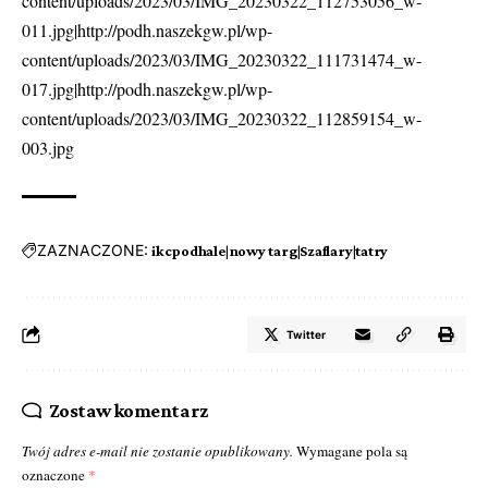
content/uploads/2023/03/IMG_20230322_112753056_w-
011.jpg|http://podh.naszekgw.pl/wp-
content/uploads/2023/03/IMG_20230322_111731474_w-
017.jpg|http://podh.naszekgw.pl/wp-
content/uploads/2023/03/IMG_20230322_112859154_w-
003.jpg
ZAZNACZONE:
ikcpodhale|nowy targ|Szaflary|tatry
Twitter
Zostaw komentarz
Twój adres e-mail nie zostanie opublikowany.
Wymagane pola są
oznaczone
*