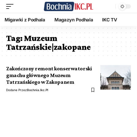
Migawki z Podhala
Magazyn Podhala
IKC TV
Tag:
Muzeum
Tatrzańskie|zakopane
Zakończony remont konserwatorski
gmachu głównego Muzeum
Tatrzańskiego w Zakopanem
Dodane Przez
Bochnia.ikc.pl