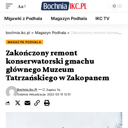
Aa
Migawki z Podhala
Magazyn Podhala
IKC TV
bochnia.ikc.pl
>
Magazyn Podhala
>
Zakończony remont konserwatorski gmachu głównego Muzeum Tatrzańskiego w Zakopanem
MAGAZYN PODHALA
Zakończony remont
konserwatorski gmachu
głównego Muzeum
Tatrzańskiego w Zakopanem
Bochnia.ikc.pl
Ostatnia Aktualizacja: 2022-03-15 12:01