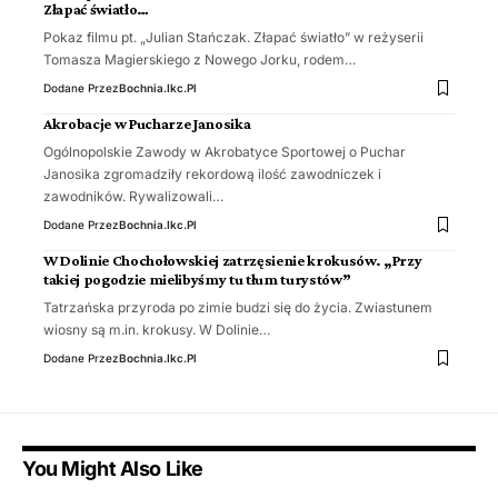
Złapać światło…
Pokaz filmu pt. „Julian Stańczak. Złapać światło” w reżyserii
Tomasza Magierskiego z Nowego Jorku, rodem…
Dodane Przez
Bochnia.ikc.pl
Akrobacje w Pucharze Janosika
Ogólnopolskie Zawody w Akrobatyce Sportowej o Puchar
Janosika zgromadziły rekordową ilość zawodniczek i
zawodników. Rywalizowali…
Dodane Przez
Bochnia.ikc.pl
W Dolinie Chochołowskiej zatrzęsienie krokusów. „Przy
takiej pogodzie mielibyśmy tu tłum turystów”
Tatrzańska przyroda po zimie budzi się do życia. Zwiastunem
wiosny są m.in. krokusy. W Dolinie…
Dodane Przez
Bochnia.ikc.pl
You Might Also Like