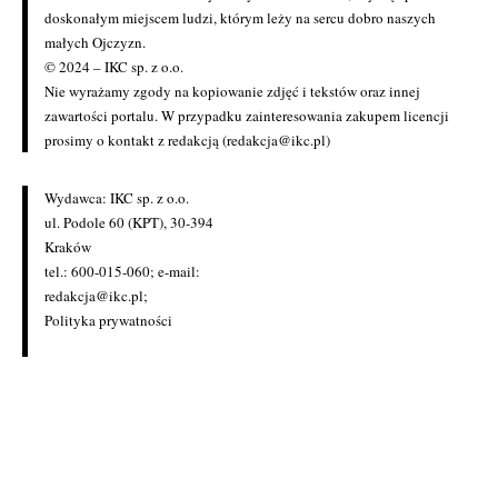
doskonałym miejscem ludzi, którym leży na sercu dobro naszych
małych Ojczyzn.
© 2024 – IKC sp. z o.o.
Nie wyrażamy zgody na kopiowanie zdjęć i tekstów oraz innej
zawartości portalu. W przypadku zainteresowania zakupem licencji
prosimy o kontakt z redakcją (redakcja@ikc.pl)
Wydawca: IKC sp. z o.o.
ul. Podole 60 (KPT), 30-394
Kraków
tel.: 600-015-060; e-mail:
redakcja@ikc.pl
;
Polityka prywatności