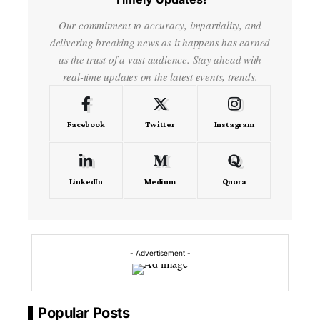
Our commitment to accuracy, impartiality, and
delivering breaking news as it happens has earned
us the trust of a vast audience. Stay ahead with
real-time updates on the latest events, trends.
Facebook
Twitter
Instagram
LinkedIn
Medium
Quora
- Advertisement -
Popular Posts