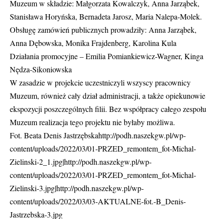
Muzeum w składzie: Małgorzata Kowalczyk, Anna Jarząbek,
Stanisława Horyńska, Bernadeta Jarosz, Maria Nalepa-Molek.
Obsługę zamówień publicznych prowadziły: Anna Jarząbek,
Anna Dębowska, Monika Frajdenberg, Karolina Kula
Działania promocyjne – Emilia Pomiankiewicz-Wagner, Kinga
Nędza-Sikoniowska
W zasadzie w projekcie uczestniczyli wszyscy pracownicy
Muzeum, również cały dział administracji, a także opiekunowie
ekspozycji poszczególnych filii. Bez współpracy całego zespołu
Muzeum realizacja tego projektu nie byłaby możliwa.
Fot. Beata Denis Jastrzębskahttp://podh.naszekgw.pl/wp-
content/uploads/2022/03/01-PRZED_remontem_fot-Michal-
Zielinski-2_1.jpg|http://podh.naszekgw.pl/wp-
content/uploads/2022/03/01-PRZED_remontem_fot-Michal-
Zielinski-3.jpg|http://podh.naszekgw.pl/wp-
content/uploads/2022/03/03-AKTUALNE-fot.-B_Denis-
Jastrzebska-3.jpg