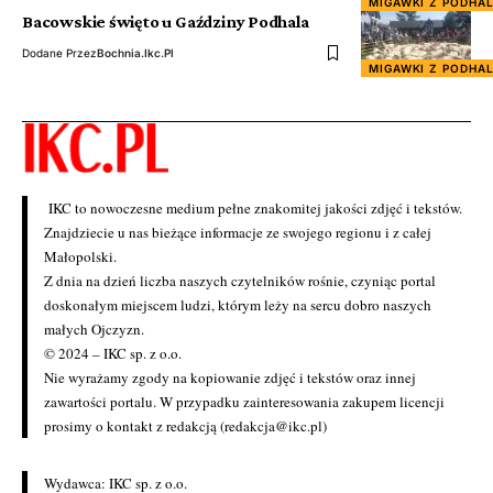
MIGAWKI Z PODHA
Bacowskie święto u Gaździny Podhala
Dodane Przez
Bochnia.ikc.pl
MIGAWKI Z PODHA
IKC to nowoczesne medium pełne znakomitej jakości zdjęć i tekstów.
Znajdziecie u nas bieżące informacje ze swojego regionu i z całej
Małopolski.
Z dnia na dzień liczba naszych czytelników rośnie, czyniąc portal
doskonałym miejscem ludzi, którym leży na sercu dobro naszych
małych Ojczyzn.
© 2024 – IKC sp. z o.o.
Nie wyrażamy zgody na kopiowanie zdjęć i tekstów oraz innej
zawartości portalu. W przypadku zainteresowania zakupem licencji
prosimy o kontakt z redakcją (redakcja@ikc.pl)
Wydawca: IKC sp. z o.o.