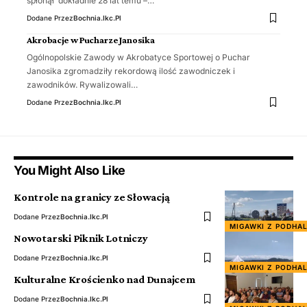
spłonął dokładnie 28 lat temu –…
Dodane Przez
Bochnia.ikc.pl
Akrobacje w Pucharze Janosika
Ogólnopolskie Zawody w Akrobatyce Sportowej o Puchar
Janosika zgromadziły rekordową ilość zawodniczek i
zawodników. Rywalizowali…
Dodane Przez
Bochnia.ikc.pl
You Might Also Like
Kontrole na granicy ze Słowacją
Dodane Przez
Bochnia.ikc.pl
MIGAWKI Z PODHA
Nowotarski Piknik Lotniczy
Dodane Przez
Bochnia.ikc.pl
MIGAWKI Z PODHA
Kulturalne Krościenko nad Dunajcem
Dodane Przez
Bochnia.ikc.pl