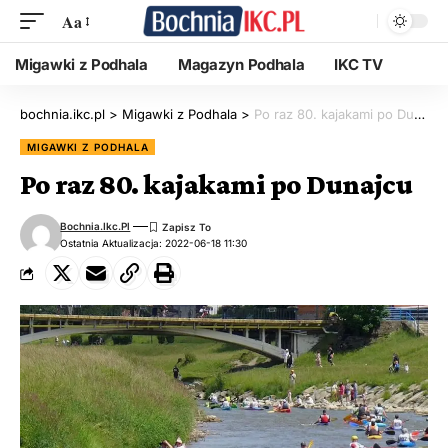
Aa
Migawki z Podhala
Magazyn Podhala
IKC TV
bochnia.ikc.pl
>
Migawki z Podhala
>
Po raz 80. kajakami po Dunajcu
MIGAWKI Z PODHALA
Po raz 80. kajakami po Dunajcu
Bochnia.ikc.pl
Ostatnia Aktualizacja: 2022-06-18 11:30