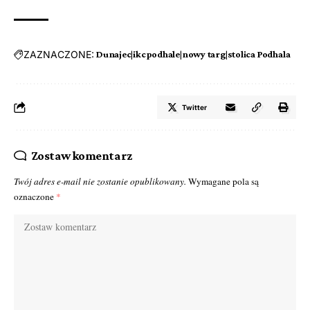
ZAZNACZONE:
Dunajec|ikcpodhale|nowy targ|stolica Podhala
Twitter
Zostaw komentarz
Twój adres e-mail nie zostanie opublikowany.
Wymagane pola są
oznaczone
*