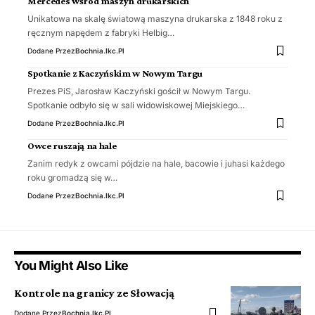
Mercedes wśród maszyn drukarskich
Unikatowa na skalę światową maszyna drukarska z 1848 roku z
ręcznym napędem z fabryki Helbig…
Dodane Przez
Bochnia.ikc.pl
Spotkanie z Kaczyńskim w Nowym Targu
Prezes PiS, Jarosław Kaczyński gościł w Nowym Targu.
Spotkanie odbyło się w sali widowiskowej Miejskiego…
Dodane Przez
Bochnia.ikc.pl
Owce ruszają na hale
Zanim redyk z owcami pójdzie na hale, bacowie i juhasi każdego
roku gromadzą się w…
Dodane Przez
Bochnia.ikc.pl
You Might Also Like
Kontrole na granicy ze Słowacją
Dodane Przez
Bochnia.ikc.pl