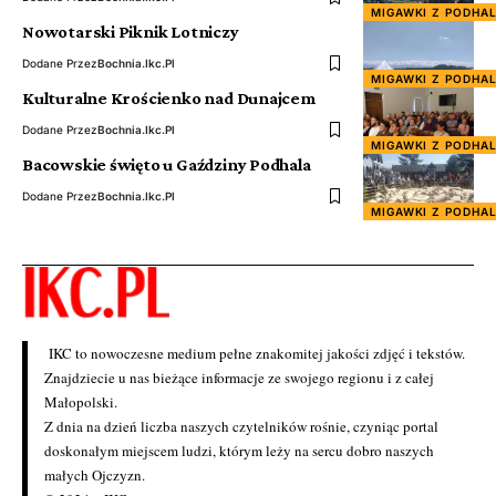
MIGAWKI Z PODHA
Nowotarski Piknik Lotniczy
Dodane Przez
Bochnia.ikc.pl
MIGAWKI Z PODHA
Kulturalne Krościenko nad Dunajcem
Dodane Przez
Bochnia.ikc.pl
MIGAWKI Z PODHA
Bacowskie święto u Gaździny Podhala
Dodane Przez
Bochnia.ikc.pl
MIGAWKI Z PODHA
IKC to nowoczesne medium pełne znakomitej jakości zdjęć i tekstów.
Znajdziecie u nas bieżące informacje ze swojego regionu i z całej
Małopolski.
Z dnia na dzień liczba naszych czytelników rośnie, czyniąc portal
doskonałym miejscem ludzi, którym leży na sercu dobro naszych
małych Ojczyzn.