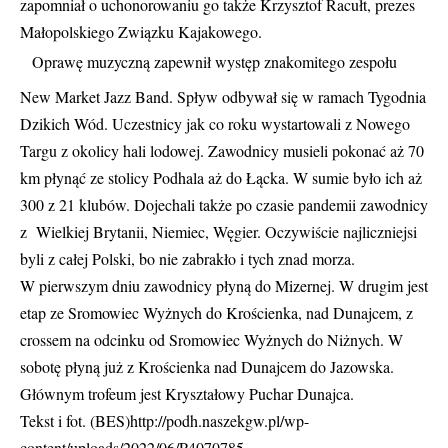
zapomniał o uchonorowaniu go także Krzysztof Racułt, prezes
Małopolskiego Związku Kajakowego.
Oprawę muzyczną zapewnił występ znakomitego zespołu
New Market Jazz Band. Spływ odbywał się w ramach Tygodnia
Dzikich Wód. Uczestnicy jak co roku wystartowali z Nowego
Targu z okolicy hali lodowej. Zawodnicy musieli pokonać aż 70
km płynąć ze stolicy Podhala aż do Łącka. W sumie było ich aż
300 z 21 klubów. Dojechali także po czasie pandemii zawodnicy
z Wielkiej Brytanii, Niemiec, Węgier. Oczywiście najliczniejsi
byli z całej Polski, bo nie zabrakło i tych znad morza.
W pierwszym dniu zawodnicy płyną do Mizernej. W drugim jest
etap ze Sromowiec Wyżnych do Krościenka, nad Dunajcem, z
crossem na odcinku od Sromowiec Wyżnych do Niżnych. W
sobotę płyną już z Krościenka nad Dunajcem do Jazowska.
Głównym trofeum jest Kryształowy Puchar Dunajca.
Tekst i fot. (BES)http://podh.naszekgw.pl/wp-
content/uploads/2022/06/P4070785-