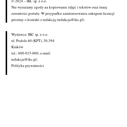
© 2024 – IKC sp. z o.o.
Nie wyrażamy zgody na kopiowanie zdjęć i tekstów oraz innej
zawartości portalu. W przypadku zainteresowania zakupem licencji
prosimy o kontakt z redakcją (redakcja@ikc.pl)
Wydawca: IKC sp. z o.o.
ul. Podole 60 (KPT), 30-394
Kraków
tel.: 600-015-060; e-mail:
redakcja@ikc.pl
;
Polityka prywatności