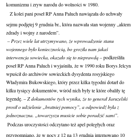
komunizmu i zryw narodu do wolności w 1980.
Z kolei pani poseł RP Anna Paluch nawiązała do uchwały
sejmu podjętej 9 grudnia br., która nazwała stan wojenny „aktem
zdrady i wojny z narodem”.
– Przez wiele lat utrzymywano, że wprowadzenie stanu
wojennego było koniecznością, bo groziła nam jakaś
interwencja sowiecka, okazało się to nieprawdą –
podkreśliła
poseł RP Anna Paluch i wyjaśniła, że w 1990 roku Borys Jelcyn
wpuścił do archiwów sowieckich dysydenta rosyjskiego
Władymira Bukowskiego, który przez kilka tygodni dotarł do
kilku tysięcy dokumentów, wśród nich były te które obaliły tę
legendę. –
Z dokumentów tych wynika, że to generał Jaruzelski
prosił o udzielenie „bratniej pomocy”, a odpowiedź była z
jednoznaczna. „towarzyszu musicie sobie poradzić sami”.
Podczas uroczystości odczytano też apel poległych oraz
przypomniano, że w nocy z 12 na 13 grudnia internowano 10