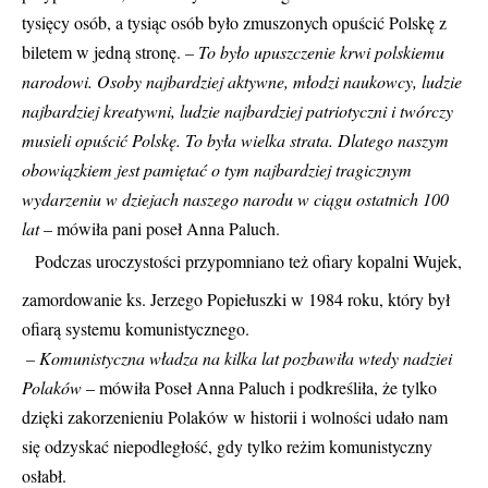
tysięcy osób, a tysiąc osób było zmuszonych opuścić Polskę z
biletem w jedną stronę.
– To było upuszczenie krwi polskiemu
narodowi. Osoby najbardziej aktywne, młodzi naukowcy, ludzie
najbardziej kreatywni, ludzie najbardziej patriotyczni i twórczy
musieli opuścić Polskę. To była wielka strata. Dlatego naszym
obowiązkiem jest pamiętać o tym najbardziej tragicznym
wydarzeniu w dziejach naszego narodu w ciągu ostatnich 100
lat
– mówiła pani poseł Anna Paluch.
Podczas uroczystości przypomniano też ofiary kopalni Wujek,
zamordowanie ks. Jerzego Popiełuszki w 1984 roku, który był
ofiarą systemu komunistycznego.
– Komunistyczna władza na kilka lat pozbawiła wtedy nadziei
Polaków
– mówiła Poseł Anna Paluch i podkreśliła, że tylko
dzięki zakorzenieniu Polaków w historii i wolności udało nam
się odzyskać niepodległość, gdy tylko reżim komunistyczny
osłabł.