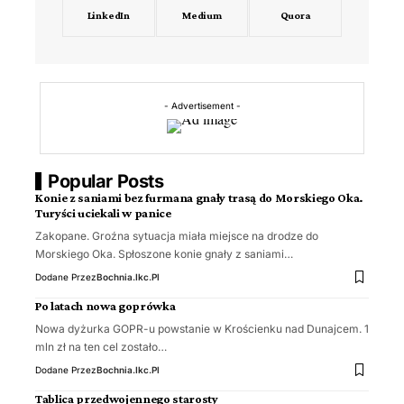
LinkedIn
Medium
Quora
- Advertisement -
Popular Posts
Konie z saniami bez furmana gnały trasą do Morskiego Oka.
Turyści uciekali w panice
Zakopane. Groźna sytuacja miała miejsce na drodze do
Morskiego Oka. Spłoszone konie gnały z saniami…
Dodane Przez
Bochnia.ikc.pl
Po latach nowa goprówka
Nowa dyżurka GOPR-u powstanie w Krościenku nad Dunajcem. 1
mln zł na ten cel zostało…
Dodane Przez
Bochnia.ikc.pl
Tablica przedwojennego starosty