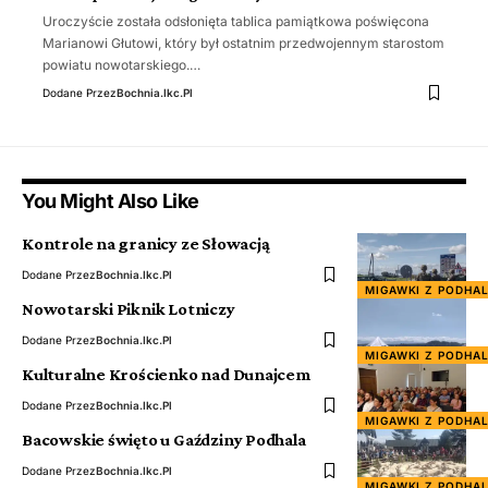
Uroczyście została odsłonięta tablica pamiątkowa poświęcona
Marianowi Głutowi, który był ostatnim przedwojennym starostom
powiatu nowotarskiego.…
Dodane Przez
Bochnia.ikc.pl
You Might Also Like
Kontrole na granicy ze Słowacją
Dodane Przez
Bochnia.ikc.pl
MIGAWKI Z PODHA
Nowotarski Piknik Lotniczy
Dodane Przez
Bochnia.ikc.pl
MIGAWKI Z PODHA
Kulturalne Krościenko nad Dunajcem
Dodane Przez
Bochnia.ikc.pl
MIGAWKI Z PODHA
Bacowskie święto u Gaździny Podhala
Dodane Przez
Bochnia.ikc.pl
MIGAWKI Z PODHA