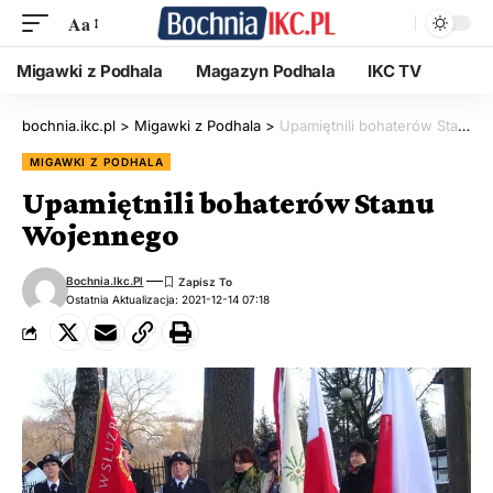
Aa
Migawki z Podhala
Magazyn Podhala
IKC TV
bochnia.ikc.pl
>
Migawki z Podhala
>
Upamiętnili bohaterów Stanu Wojennego
MIGAWKI Z PODHALA
Upamiętnili bohaterów Stanu
Wojennego
Bochnia.ikc.pl
Ostatnia Aktualizacja: 2021-12-14 07:18