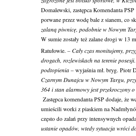
zagrożone jest boisko sportowe, w Kiczo
Domalewski, zastępca Komendanta PSP 
porwane przez wodę bale z sianem, co s
zalaną piwnicę, podobnie w Nowym Ta
W sumie zostały też zalane drogi w 13 
Ratułowie.
– Cały czas monitujemy, prz
drogach, rozlewiskach na terenie posesji
podtopienia
– wyjaśnia mł. bryg. Piotr
Czarnym Dunajcu w Nowym Targu, przy s
364 i stan alarmowy jest przekroczony 
Zastępca komendanta PSP dodaje, że wcz
umieścili worki z piaskiem na Nadmły
często do zalań przy intensywnych opa
ustanie opadów, wtedy sytuacja wróci d