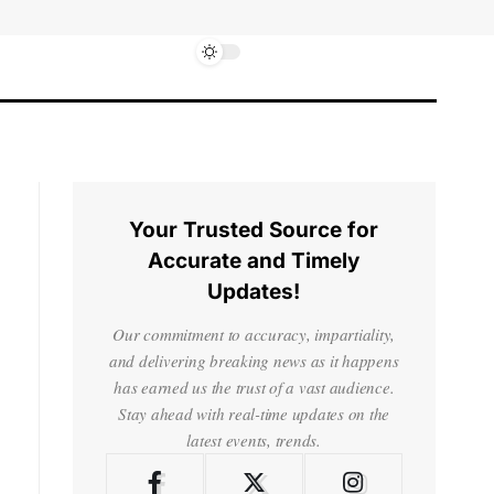
Your Trusted Source for
Accurate and Timely
Updates!
Our commitment to accuracy, impartiality,
and delivering breaking news as it happens
has earned us the trust of a vast audience.
Stay ahead with real-time updates on the
latest events, trends.