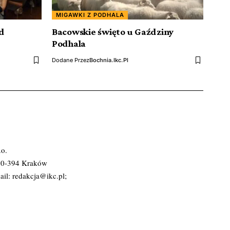
MIGAWKI Z PODHALA
d
Bacowskie święto u Gaździny
Podhala
Dodane Przez
Bochnia.ikc.pl
.o.
 30-394 Kraków
ail:
redakcja@ikc.pl
;