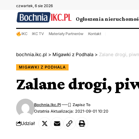
czwartek, 6 sie 2026
Ogłoszenia nieruchomoś
IKC
IKC TV
Materiały Partnerów
Kontakt
bochnia.ikc.pl
>
Migawki z Podhala
>
Zalane drogi, piw
MIGAWKI Z PODHALA
Zalane drogi, p
Bochnia.ikc.pl
Ostatnia Aktualizacja: 2021-09-01 10:20
Udział