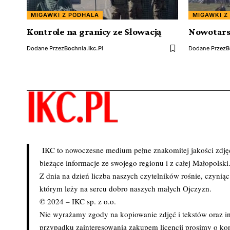
MIGAWKI Z PODHALA
MIGAWKI Z
Kontrole na granicy ze Słowacją
Nowotarsk
Dodane Przez
Bochnia.ikc.pl
Dodane Przez
B
IKC to nowoczesne medium pełne znakomitej jakości zdjęć 
bieżące informacje ze swojego regionu i z całej Małopolski
Z dnia na dzień liczba naszych czytelników rośnie, czynią
którym leży na sercu dobro naszych małych Ojczyzn.
© 2024 – IKC sp. z o.o.
Nie wyrażamy zgody na kopiowanie zdjęć i tekstów oraz in
przypadku zainteresowania zakupem licencji prosimy o kon