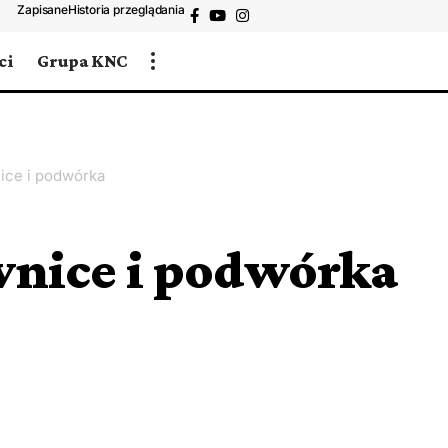
Zapisane
Historia przeglądania
ci
Grupa KNC
nice i podwórka
iwnice i podwórka