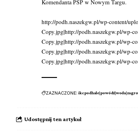
Komendanta PSP w Nowym Targu.
http://podh.naszekgw.pl/wp-content/u
Copy.jpg|http://podh.naszekgw.pl/wp-
Copy.jpg|http://podh.naszekgw.pl/wp-
Copy.jpg|http://podh.naszekgw.pl/wp-
Copy.jpg|http://podh.naszekgw.pl/wp-
ZAZNACZONE:
ikcpodhale|powódź|woda|zagroż
Udostępnij ten artykuł