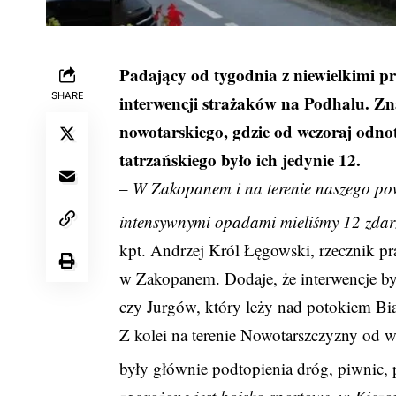
Padający od tygodnia z niewielkimi pr
SHARE
interwencji strażaków na Podhalu. Zna
nowotarskiego, gdzie od wczoraj odno
tatrzańskiego było ich jedynie 12.
–
W Zakopanem i na terenie naszego pow
intensywnymi opadami mieliśmy 12 zdar
kpt. Andrzej Król Łęgowski, rzecznik 
w Zakopanem. Dodaje, że interwencje był
czy Jurgów, który leży nad potokiem Bia
Z kolei na terenie Nowotarszczyzny od w
były głównie podtopienia dróg, piwnic