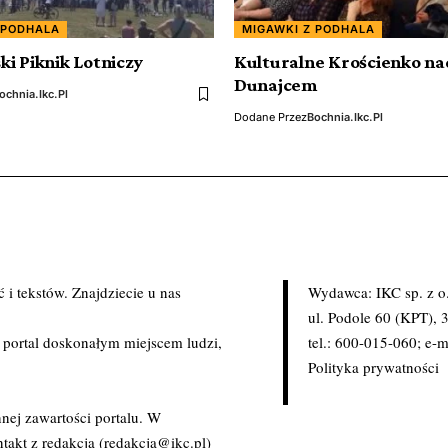
 PODHALA
MIGAWKI Z PODHALA
i Piknik Lotniczy
Kulturalne Krościenko na
Dunajcem
ochnia.ikc.pl
Dodane Przez
Bochnia.ikc.pl
i tekstów. Znajdziecie u nas
Wydawca: IKC sp. z o
.
ul. Podole 60 (KPT),
c portal doskonałym miejscem ludzi,
tel.: 600-015-060; e-m
Polityka prywatności
nej zawartości portalu. W
takt z redakcją (redakcja@ikc.pl)