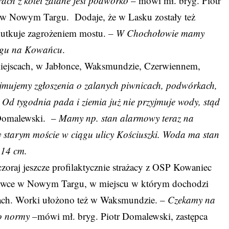
rach z kolei zalane jest podwórko
– mówi mł. bryg. Piotr
w Nowym Targu. Dodaje, że w Lasku zostały też
kutkuje zagrożeniem mostu.
– W Chochołowie mamy
rgu na Kowańcu
.
miejscach, w Jabłonce, Waksmundzie, Czerwiennem,
yjmujemy zgłoszenia o zalanych piwnicach, podwórkach,
. Od tygodnia pada i ziemia już nie przyjmuje wody, stąd
 Domalewski. –
Mamy np. stan alarmowy teraz na
tarym moście w ciągu ulicy Kościuszki. Woda ma stan
o 14 cm.
oraj jeszcze profilaktycznie strażacy z OSP Kowaniec
nówce w Nowym Targu, w miejscu w którym dochodzi
dach. Worki ułożono też w Waksmundzie. –
Czekamy na
o normy –
mówi mł. bryg. Piotr Domalewski, zastępca